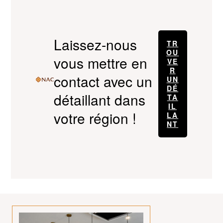
Laissez-nous
TR
OU
vous mettre en
VE
R
contact avec un
UN
DÉ
détaillant dans
TA
IL
votre région !
LA
NT